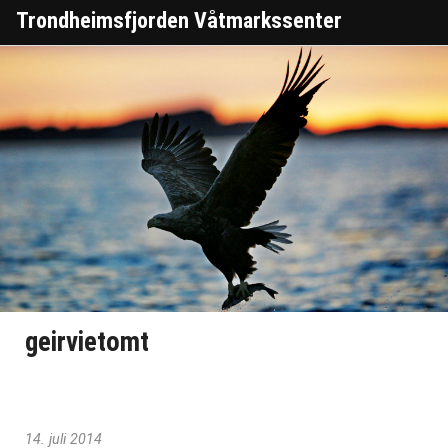
Trondheimsfjorden Våtmarkssenter
geirvietomt
14. juli 2014