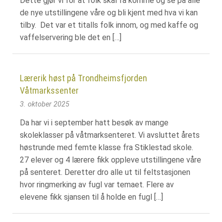
Dette gjør vi for at folk skal få komme og se på alle
de nye utstillingene våre og bli kjent med hva vi kan
tilby. Det var et titalls folk innom, og med kaffe og
vaffelservering ble det en […]
Lærerik høst på Trondheimsfjorden
Våtmarkssenter
3. oktober 2025
Da har vi i september hatt besøk av mange
skoleklasser på våtmarksenteret. Vi avsluttet årets
høstrunde med femte klasse fra Stiklestad skole.
27 elever og 4 lærere fikk oppleve utstillingene våre
på senteret. Deretter dro alle ut til feltstasjonen
hvor ringmerking av fugl var temaet. Flere av
elevene fikk sjansen til å holde en fugl […]