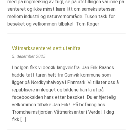
med på ringmerking av fugl, se på utstillingen vår inne på
senteret og ikke minst lære litt om sameksistensen
mellom industri og naturvernområde. Tusen takk for
besøket og velkommen tilbake! Tom Roger
Våtmarkssenteret sett utenifra
5. desember 2025
I helgen fikk vi besøk langveisfra. Jan Erik Raanes
hadde tatt turen helt fra Gamvik kommune som
ligger på Nordkynhalvøya i Finnmark. Vi tillater oss å
republisere innlegget og bildene han la ut på
facebooksiden hans etter besøket. Du er hjertelig
velkommen tilbake Jan Erik! På befaring hos
Tromdheimsfjorden Våtmarksenter i Verdal. I dag
fikk […]