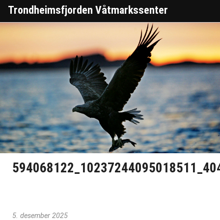
Trondheimsfjorden Våtmarkssenter
594068122_10237244095018511_40
5. desember 2025