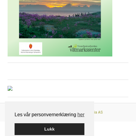
Nettløsningen er levert av
Smart Media AS
Les vår personvernerklæring
her
Lukk