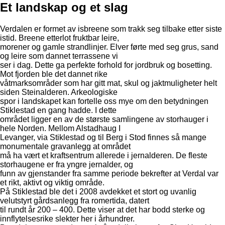
Et landskap og et slag
Verdalen er formet av isbreene som trakk seg tilbake etter siste
istid. Breene etterlot fruktbar leire,
morener og gamle strandlinjer. Elver førte med seg grus, sand
og leire som dannet terrassene vi
ser i dag. Dette ga perfekte forhold for jordbruk og bosetting.
Mot fjorden ble det dannet rike
våtmarksområder som har gitt mat, skul og jaktmuligheter helt
siden Steinalderen. Arkeologiske
spor i landskapet kan fortelle oss mye om den betydningen
Stiklestad en gang hadde. I dette
området ligger en av de største samlingene av storhauger i
hele Norden. Mellom Alstadhaug I
Levanger, via Stiklestad og til Berg i Stod finnes så mange
monumentale gravanlegg at området
må ha vært et kraftsentrum allerede i jernalderen. De fleste
storhaugene er fra yngre jernalder, og
funn av gjenstander fra samme periode bekrefter at Verdal var
et rikt, aktivt og viktig område.
På Stiklestad ble det i 2008 avdekket et stort og uvanlig
velutstyrt gårdsanlegg fra romertida, datert
til rundt år 200 – 400. Dette viser at det har bodd sterke og
innflytelsesrike slekter her i århundrer.