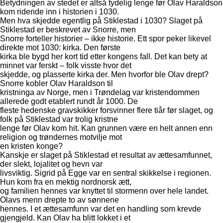
Betydningen av stedet er altså tydelig lenge før Olav Haraldson
kom ridende inn i historien i 1030.
Men hva skjedde egentlig på Stiklestad i 1030? Slaget på
Stiklestad er beskrevet av Snorre, men
Snorre forteller historier – ikke historie. Ett spor peker likevel
direkte mot 1030: kirka. Den første
kirka ble bygd her kort tid etter kongens fall. Det kan bety at
minnet var ferskt – folk visste hvor det
skjedde, og plasserte kirka der. Men hvorfor ble Olav drept?
Snorre kobler Olav Haraldson til
kristninga av Norge, men i Trøndelag var kristendommen
allerede godt etablert rundt år 1000. De
fleste hedenske gravskikker forsvinner flere tiår før slaget, og
folk på Stiklestad var trolig kristne
lenge før Olav kom hit. Kan grunnen være en helt annen enn
religion og trøndernes motvilje mot
en kristen konge?
Kanskje er slaget på Stiklestad et resultat av ættesamfunnet,
der slekt, lojalitet og hevn var
livsviktig. Sigrid på Egge var en sentral skikkelse i regionen.
Hun kom fra en mektig nordnorsk ætt,
og familien hennes var knyttet til stormenn over hele landet.
Olavs menn drepte to av sønnene
hennes. I et ættesamfunn var det en handling som krevde
gjengjeld. Kan Olav ha blitt lokket i et