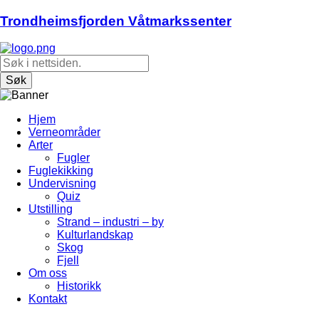
Trondheimsfjorden Våtmarkssenter
Hjem
Verneområder
Arter
Fugler
Fuglekikking
Undervisning
Quiz
Utstilling
Strand – industri – by
Kulturlandskap
Skog
Fjell
Om oss
Historikk
Kontakt